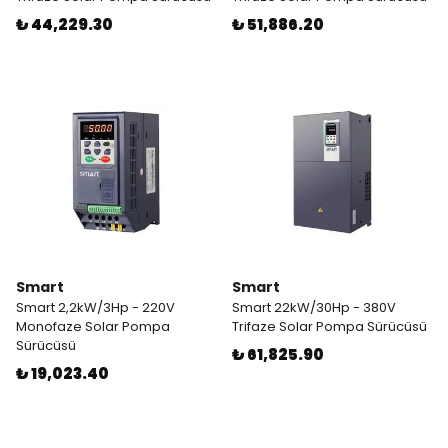
₺ 44,229.30
₺ 51,886.20
Smart
Smart
Smart 2,2kW/3Hp - 220V
Smart 22kW/30Hp - 380V
Monofaze Solar Pompa
Trifaze Solar Pompa Sürücüsü
Sürücüsü
₺ 61,825.90
₺ 19,023.40