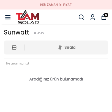
HER ZAMAN IYI FIYAT
0
Sunwatt
0
ürün
Sırala
Aradığınız ürün bulunamadı