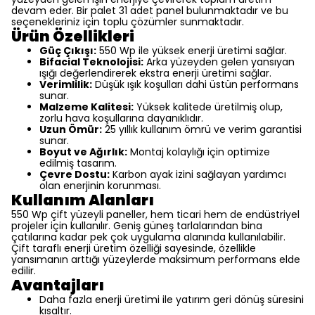
devam eder. Bir palet 31 adet panel bulunmaktadır ve bu
seçenekleriniz için toplu çözümler sunmaktadır.
Ürün Özellikleri
Güç Çıkışı:
550 Wp ile yüksek enerji üretimi sağlar.
Bifacial Teknolojisi:
Arka yüzeyden gelen yansıyan
ışığı değerlendirerek ekstra enerji üretimi sağlar.
Verimlilik:
Düşük ışık koşulları dahi üstün performans
sunar.
Malzeme Kalitesi:
Yüksek kalitede üretilmiş olup,
zorlu hava koşullarına dayanıklıdır.
Uzun Ömür:
25 yıllık kullanım ömrü ve verim garantisi
sunar.
Boyut ve Ağırlık:
Montaj kolaylığı için optimize
edilmiş tasarım.
Çevre Dostu:
Karbon ayak izini sağlayan yardımcı
olan enerjinin korunması.
Kullanım Alanları
550 Wp çift yüzeyli paneller, hem ticari hem de endüstriyel
projeler için kullanılır. Geniş güneş tarlalarından bina
çatılarına kadar pek çok uygulama alanında kullanılabilir.
Çift taraflı enerji üretim özelliği sayesinde, özellikle
yansımanın arttığı yüzeylerde maksimum performans elde
edilir.
Avantajları
Daha fazla enerji üretimi ile yatırım geri dönüş süresini
kısaltır.