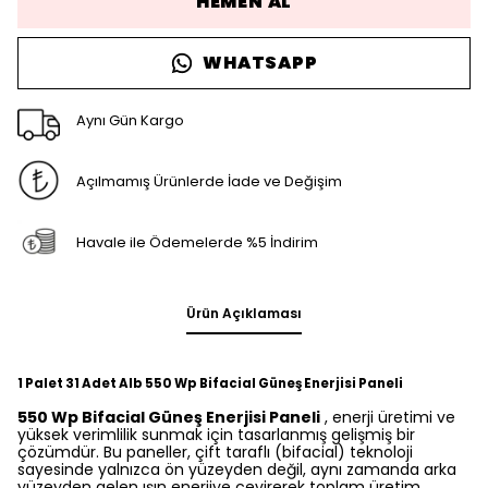
HEMEN AL
WHATSAPP
Aynı Gün Kargo
Açılmamış Ürünlerde İade ve Değişim
Havale ile Ödemelerde %5 İndirim
Ürün Açıklaması
1 Palet 31 Adet Alb 550 Wp Bifacial Güneş Enerjisi Paneli
550 Wp Bifacial Güneş Enerjisi Paneli
, enerji üretimi ve
yüksek verimlilik sunmak için tasarlanmış gelişmiş bir
çözümdür. Bu paneller, çift taraflı (bifacial) teknoloji
sayesinde yalnızca ön yüzeyden değil, aynı zamanda arka
yüzeyden gelen ışın enerjiye çevirerek toplam üretim