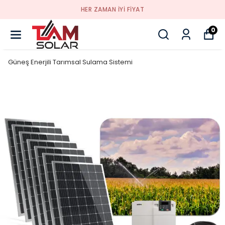
HER ZAMAN IYI FIYAT
0
Güneş Enerjili Tarımsal Sulama Sistemi