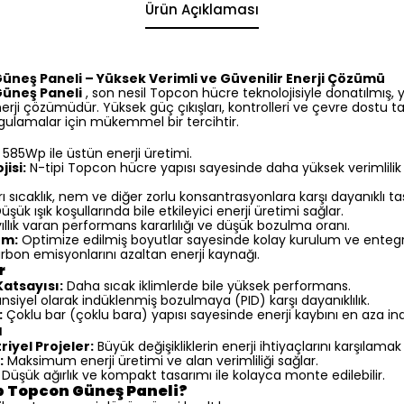
Ürün Açıklaması
neş Paneli – Yüksek Verimli ve Güvenilir Enerji Çözümü
üneş Paneli
, son nesil Topcon hücre teknolojisiyle donatılmış, 
erji çözümüdür. Yüksek güç çıkışları, kontrolleri ve çevre dostu ta
ulamalar için mükemmel bir tercihtir.
585Wp ile üstün enerji üretimi.
isi:
N-tipi Topcon hücre yapısı sayesinde daha yüksek verimlilik
rı sıcaklık, nem ve diğer zorlu konsantrasyonlara karşı dayanıklı t
üşük ışık koşullarında bile etkileyici enerji üretimi sağlar.
ıllık varan performans kararlılığı ve düşük bozulma oranı.
ım:
Optimize edilmiş boyutlar sayesinde kolay kurulum ve enteg
rbon emisyonlarını azaltan enerji kaynağı.
r
Katsayısı:
Daha sıcak iklimlerde bile yüksek performans.
nsiyel olarak indüklenmiş bozulmaya (PID) karşı dayanıklılık.
:
Çoklu bar (çoklu bara) yapısı sayesinde enerji kaybını en aza indi
ı
riyel Projeler:
Büyük değişikliklerin enerji ihtiyaçlarını karşılamak 
:
Maksimum enerji üretimi ve alan verimliliği sağlar.
Düşük ağırlık ve kompakt tasarımı ile kolayca monte edilebilir.
 Topcon Güneş Paneli?