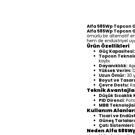
Alfa 585Wp Topcon Gü
Alfa 585Wp Topcon G
ömürlü bir alternatif en
hem de endüstriyel uyg
Ürün Özellikleri
Güç Kapasitesi:
Topcon Teknoloj
kaybı.
Dayanıklılık:
Aşı
Yüksek Verim:
D
Uzun Ömür:
30 y
Boyut ve Tasar
Çevre Dostu:
Ka
Teknik Avantajla
Düşük Sıcaklık 
PID Direnci:
Pota
MBB Teknolojisi
Kullanım Alanlar
Ticari ve Endüst
Güneş Tarlaları
Çatı Sistemleri:
Neden Alfa 585Wp