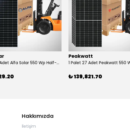
ar
Peakwatt
1 Palet 27 Adet Alfa Solar 550 Wp Half-Cut Güneş Paneli
29.20
₺ 139,821.70
Hakkımızda
İletişim