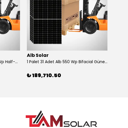
Alb Solar
Elin
1 Palet 27 Adet Peakwatt 550 Wp Half-Cut Bifacial Mono Güneş Enerjisi Paneli
1 Palet 31 Adet Alb 550 Wp Bifacial Güneş Enerjisi Paneli
₺ 189,710.50
₺ 20