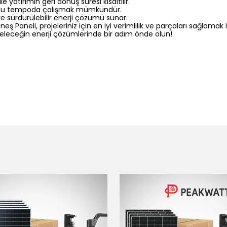
le yatırımın geri dönüş süresi kısaltılır.
 zorlu tempoda çalışmak mümkündür.
e sürdürülebilir enerji çözümü sunar.
Paneli, projeleriniz için en iyi verimlilik ve parçaları sağlamak i
e geleceğin enerji çözümlerinde bir adım önde olun!