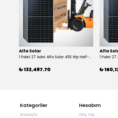
Alfa Solar
Alfa Sol
20 kWp Kurulu Güçte Güneş Enerji Santrali - Şebekeye Satışlı
1 Palet 27 Adet Alfa Solar 455 Wp Half-Cut Güneş Paneli
₺ 132,497.70
₺ 160,1
Kategoriler
Hesabım
Anasayfa
Giriş Yap