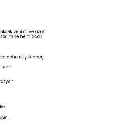
yüksek verimli ve uzun
sarımı ile hem ticari
 ve daha düşük enerji
asarım.
rasyon.
rir.
için.