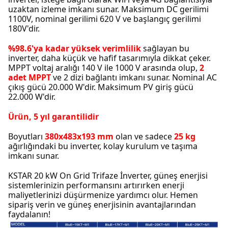
uzaktan izleme imkanı sunar.
Maksimum DC gerilimi
1100V, nominal gerilimi 620 V ve başlangıç gerilimi
180V'dir.
%98.6'ya kadar yüksek verimlilik
sağlayan bu
inverter, daha küçük ve hafif tasarımıyla dikkat çeker.
MPPT voltaj aralığı 140 V ile 1000 V arasında olup,
2
adet MPPT
ve 2 dizi bağlantı imkanı sunar.
Nominal AC
çıkış gücü 20.000 W'dir.
Maksimum PV giriş gücü
22.000 W'dir.
Ürün, 5 yıl garantilidir
Boyutları
380x483x193 mm
olan ve sadece
25 kg
ağırlığındaki bu inverter, kolay kurulum ve taşıma
imkanı sunar.
KSTAR 20 kW On Grid Trifaze İnverter, güneş enerjisi
sistemlerinizin performansını artırırken enerji
maliyetlerinizi düşürmenize yardımcı olur. Hemen
sipariş verin ve güneş enerjisinin avantajlarından
faydalanın!