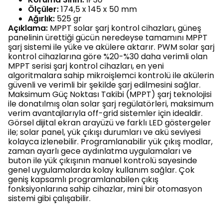
Ölçüler:
174,5 x 145 x 50 mm
Ağırlık:
525 gr
Açıklama:
MPPT solar şarj kontrol cihazları, güneş
panelinin ürettiği gücün neredeyse tamamını MPPT
şarj sistemi ile yüke ve akülere aktarır. PWM solar şarj
kontrol cihazlarına göre %20-%30 daha verimli olan
MPPT serisi şarj kontrol cihazları, en yeni
algoritmalara sahip mikroişlemci kontrolü ile akülerin
güvenli ve verimli bir şekilde şarj edilmesini sağlar.
Maksimum Güç Noktası Takibi (MPPT) şarj teknolojisi
ile donatılmış olan solar şarj regülatörleri, maksimum
verim avantajlarıyla off-grid sistemler için idealdir.
Görsel dijital ekran arayüzü ve farklı LED göstergeler
ile; solar panel, yük çıkışı durumları ve akü seviyesi
kolayca izlenebilir. Programlanabilir yük çıkış modlar,
zaman ayarlı gece aydınlatma uygulamaları ve
buton ile yük çıkışının manuel kontrolü sayesinde
genel uygulamalarda kolay kullanım sağlar. Çok
geniş kapsamlı programlanabilen çıkış
fonksiyonlarına sahip cihazlar, mini bir otomasyon
sistemi gibi çalışabilir.