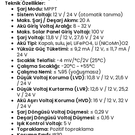
Teknik Özellikler:
Şarj Modu:
MPPT
Sistem Voltajı:
12 V / 24 V (otomatik tanıma)
Maks. Şarj / Deşarj Akımı:
20 A
Akü Giriş Voltaj Aralığı:
8 ~ 32 V
Maks. Solar Panel Giriş Voltajı:
100 V
Şarj Voltajı:
13,8 V / 12 V, 27,6 V / 24 V
Akü Tipi:
Kapalı, sulu, jel, LiFePO4, Li (NiCoMn)O2
Yüksüz Güç Tüketimi:
≤ 9,2 mA / 12 V, ≤ 11,7 mA /
24 V
Sıcaklık Telafisi:
-4 mV/°C/2V (25°C)
Çalışma Sıcaklığı:
-20°C ~ +55°C
Çalışma Nemi:
≤ %95 (yoğuşmasız)
Düşük Voltaj Koruma (LVD):
10,8 V / 12 V, 21,6 V
/ 24 V
Düşük Voltaj Kurtarma (LVR):
12,6 V / 12 V, 25,2
V / 24 V
Akü Aşırı Voltaj Koruma (HVD):
16 V / 12 V, 32 V
/ 24 V
Şarj Döngüsü Voltaj Düşmesi:
≤ 0,29 V
Deşarj Döngüsü Voltaj Düşmesi:
≤ 0,16 V
Işık Kontrol Voltajı:
5 V
Topraklama:
Pozitif topraklama
Koruma Sınıfı:
IP30