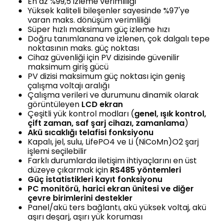
En az %99,5 izleme verimliliği
Yüksek kaliteli bileşenler sayesinde %97'ye
varan maks. dönüşüm verimliliği
Süper hızlı maksimum güç izleme hızı
Doğru tanımlanana ve izlenen, çok dalgalı tepe
noktasının maks. güç noktası
Cihaz güvenliği için PV dizisinde güvenilir
maksimum giriş gücü
PV dizisi maksimum güç noktası için geniş
çalışma voltajı aralığı
Çalışma verileri ve durumunu dinamik olarak
görüntüleyen
LCD ekran
Çeşitli yük kontrol modları (
genel, ışık kontrol,
çift zaman, saf şarj cihazı, zamanlama
)
Akü sıcaklığı telafisi fonksiyonu
Kapalı, jel, sulu, LifePO4 ve Li (NiCoMn)O2 şarj
işlemi seçilebilir
Farklı durumlarda iletişim ihtiyaçlarını en üst
düzeye çıkarmak için
RS485 yöntemleri
Güç istatistikleri kayıt fonksiyonu
PC monitörü, harici ekran ünitesi ve diğer
çevre birimlerini destekler
Panel/akü ters bağlantı, akü yüksek voltaj, akü
aşırı deşarj, aşırı yük koruması