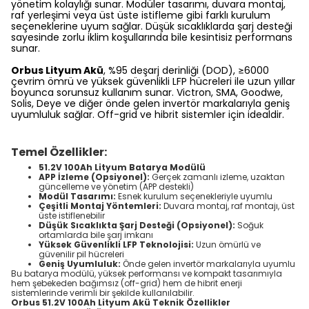
yönetim kolaylığı sunar. Modüler tasarımı, duvara montaj,
raf yerleşimi veya üst üste istifleme gibi farklı kurulum
seçeneklerine uyum sağlar. Düşük sıcaklıklarda şarj desteği
sayesinde zorlu iklim koşullarında bile kesintisiz performans
sunar.
Orbus Lityum Akü
, %95 deşarj derinliği (DOD), ≥6000
çevrim ömrü ve yüksek güvenlikli LFP hücreleri ile uzun yıllar
boyunca sorunsuz kullanım sunar. Victron, SMA, Goodwe,
Solis, Deye ve diğer önde gelen invertör markalarıyla geniş
uyumluluk sağlar. Off-grid ve hibrit sistemler için idealdir.
Temel Özellikler:
51.2V 100Ah Lityum Batarya Modülü
APP İzleme (Opsiyonel):
Gerçek zamanlı izleme, uzaktan
güncelleme ve yönetim (APP destekli)
Modül Tasarımı:
Esnek kurulum seçenekleriyle uyumlu
Çeşitli Montaj Yöntemleri:
Duvara montaj, raf montajı, üst
üste istiflenebilir
Düşük Sıcaklıkta Şarj Desteği (Opsiyonel):
Soğuk
ortamlarda bile şarj imkanı
Yüksek Güvenlikli LFP Teknolojisi:
Uzun ömürlü ve
güvenilir pil hücreleri
Geniş Uyumluluk:
Önde gelen invertör markalarıyla uyumlu
Bu batarya modülü, yüksek performansı ve kompakt tasarımıyla
hem şebekeden bağımsız (off-grid) hem de hibrit enerji
sistemlerinde verimli bir şekilde kullanılabilir.
Orbus 51.2V 100Ah Lityum Akü Teknik Özellikler