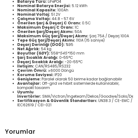
Batarya Türü:
LiFePO4
Nominal Batarya Enerjisi:
5.12 kWh
Nominal Kapasite:
100Ah
Nominal Voltaj:
51.2V
Çalışma Voltajı:
44.8 ~ 57.6V
Önerilen Şarj & Deşarj C Oranı:
0.5C
Maksimum Deşarj C Oranı:
1C
Önerilen Şarj/Deşarj Akımı:
50A
Maksimum Güç Şarj/Deşarj Akımı:
Şarj 75A / Deşarj 100A
Tepe Güç Şarj/Deşarj Akımı:
110A (15 saniye)
Deşarj Derinliği (DOD):
%95
Net Ağırlık:
54 kg
Boyutlar (G
D
Y):
558*
545*
150 mm
Şarj Sıcaklık Aralığı:
0~55°C
Deşarj Sıcaklık Aralığı:
-20~55°C
İletişim:
CAN/RS485/RS232
Çevrim Ömrü:
≥6000 Döngü
Koruma Seviyesi:
IP20
Genişleme:
Paralel olarak 50 birime kadar bağlanabilir
Avantajlar:
Off-grid ve hibrit sistemlerde kullanılabilir,
kompakt tasarım
Uyumlu
İnvertörler:
SMA/Victron/Ingeteam/Delios/Goodwe/Solis/Dey
Sertifikasyon & Güvenlik Standartları:
UN38.3 / CE-EMC /
IEC62619 / CEI-021
Yorumlar