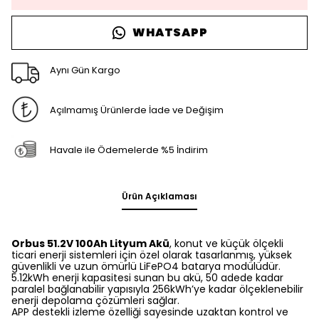
WHATSAPP
Aynı Gün Kargo
Açılmamış Ürünlerde İade ve Değişim
Havale ile Ödemelerde %5 İndirim
Ürün Açıklaması
Orbus 51.2V 100Ah Lityum Akü
, konut ve küçük ölçekli
ticari enerji sistemleri için özel olarak tasarlanmış, yüksek
güvenlikli ve uzun ömürlü LiFePO4 batarya modülüdür.
5.12kWh enerji kapasitesi sunan bu akü, 50 adede kadar
paralel bağlanabilir yapısıyla 256kWh’ye kadar ölçeklenebilir
enerji depolama çözümleri sağlar.
APP destekli izleme özelliği sayesinde uzaktan kontrol ve