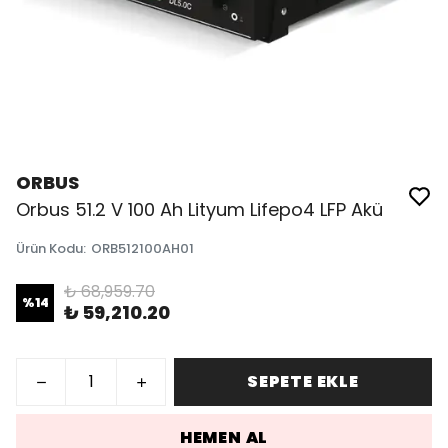
ORBUS
Orbus 51.2 V 100 Ah Lityum Lifepo4 LFP Akü
Ürün Kodu
:
ORB512100AH01
₺ 68,959.70
%
14
₺ 59,210.20
SEPETE EKLE
HEMEN AL