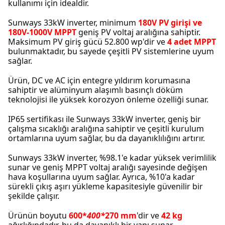
kullanımı için idealdir.
Sunways 33kW inverter, minimum
180V PV girişi ve
180V-1000V MPPT
geniş PV voltaj aralığına sahiptir.
Maksimum PV giriş gücü 52.800 wp'dir ve
4 adet MPPT
bulunmaktadır, bu sayede çeşitli PV sistemlerine uyum
sağlar.
Ürün, DC ve AC için entegre yıldırım korumasına
sahiptir ve alüminyum alaşımlı basınçlı döküm
teknolojisi ile yüksek korozyon önleme özelliği sunar.
IP65 sertifikası ile Sunways 33kW inverter, geniş bir
çalışma sıcaklığı aralığına sahiptir ve çeşitli kurulum
ortamlarına uyum sağlar, bu da dayanıklılığını artırır.
Sunways 33kW inverter, %98.1'e kadar yüksek verimlilik
sunar ve geniş MPPT voltaj aralığı sayesinde değişen
hava koşullarına uyum sağlar. Ayrıca, %10'a kadar
sürekli çıkış aşırı yükleme kapasitesiyle güvenilir bir
şekilde çalışır.
Ürünün boyutu
600*
400*
270 mm
'dir ve
42 kg