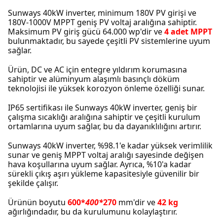
Sunways 40kW inverter, minimum 180V PV girişi ve
180V-1000V MPPT geniş PV voltaj aralığına sahiptir.
Maksimum PV giriş gücü 64.000 wp'dir ve
4 adet MPPT
bulunmaktadır, bu sayede çeşitli PV sistemlerine uyum
sağlar.
Ürün, DC ve AC için entegre yıldırım korumasına
sahiptir ve alüminyum alaşımlı basınçlı döküm
teknolojisi ile yüksek korozyon önleme özelliği sunar.
IP65 sertifikası ile Sunways 40kW inverter, geniş bir
çalışma sıcaklığı aralığına sahiptir ve çeşitli kurulum
ortamlarına uyum sağlar, bu da dayanıklılığını artırır.
Sunways 40kW inverter, %98.1'e kadar yüksek verimlilik
sunar ve geniş MPPT voltaj aralığı sayesinde değişen
hava koşullarına uyum sağlar. Ayrıca, %10'a kadar
sürekli çıkış aşırı yükleme kapasitesiyle güvenilir bir
şekilde çalışır.
Ürünün boyutu
600*
400*
270
mm'dir ve
42 kg
ağırlığındadır, bu da kurulumunu kolaylaştırır.